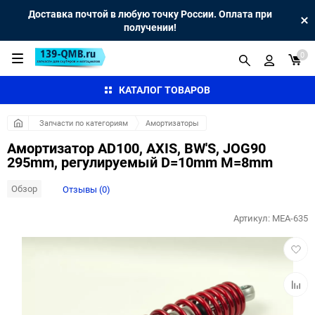
Доставка почтой в любую точку России. Оплата при
получении!
0
КАТАЛОГ ТОВАРОВ
Запчасти по категориям
Амортизаторы
Амортизатор AD100, AXIS, BW'S, JOG90
295mm, регулируемый D=10mm M=8mm
Обзор
Отзывы (0)
Артикул:
MEA-635
Добав
в
избра
Добав
к
сравн