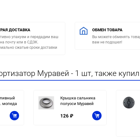
РАЯ ДОСТАВКА
ОБМЕН ТОВАРА
тивно упакуем и передадим ваш
Вы можете обменять товар
 на почту или в СДЭК.
вам не подошел!
мально сжатые сроки доставки
ртизатор Муравей - 1 шт, также купил
пливный
Крышка сальника
а. мопеда
полуоси Муравей
126
₽