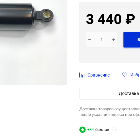
3 440
₽
В
Изб
Сравнение
Доставка
Доставка товаров осуществляе
после указания адреса при оф
+34
баллов
?