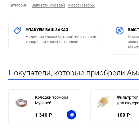
Категории:
Запчасти Муравей
Амортизаторы
УПАКУЕМ ВАШ ЗАКАЗ
БЫСТ
Надежная упаковка, гарантия от порчи
Опера
товара при транспортировке
заказ
Макси
Покупатели, которые приобрели Амо
Колодки тормоза
Фильтр то
Муравей
для скутер
1 340
₽
100
₽