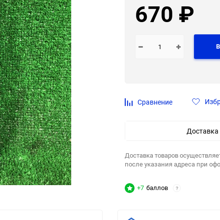
670
₽
В
Изб
Сравнение
Доставка
Доставка товаров осуществляе
после указания адреса при оф
+7
баллов
?