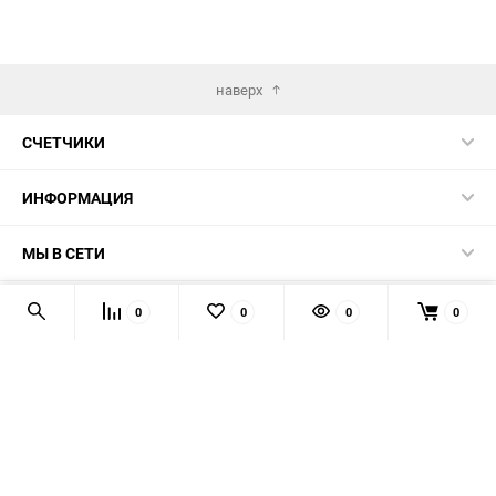
наверх
СЧЕТЧИКИ
ИНФОРМАЦИЯ
МЫ В СЕТИ
КОНТАКТЫ
0
0
0
0
© 2026 139-QMB.RU - запчасти для китайских скутеров.
Мы получаем и обрабатываем персональные данные
посетителей нашего сайта в соответствии с
официальной
политикой
. Если вы не даёте согласия на обработку своих
персональных данных, вам необходимо покинуть наш сайт.