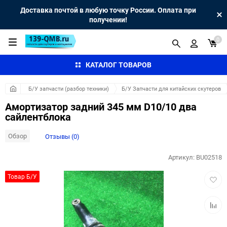
Доставка почтой в любую точку России. Оплата при
получении!
0
КАТАЛОГ ТОВАРОВ
Б/У запчасти (разбор техники)
Б/У Запчасти для китайских скутеров
Амортизатор задний 345 мм D10/10 два
сайлентблока
Обзор
Отзывы (0)
Артикул:
BU02518
Добав
Товар Б/У
в
избра
Добав
к
сравн