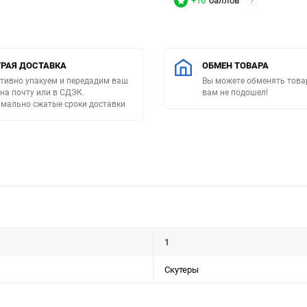
+16
баллов
?
РАЯ ДОСТАВКА
ОБМЕН ТОВАРА
тивно упакуем и передадим ваш
Вы можете обменять товар
 на почту или в СДЭК.
вам не подошел!
мально сжатые сроки доставки
1
Скутеры