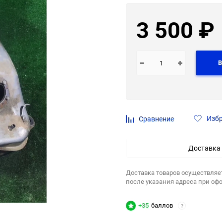
3 500
₽
В
Изб
Сравнение
Доставка
Доставка товаров осуществляе
после указания адреса при оф
+35
баллов
?