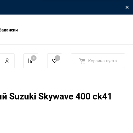
Вакансии
0
0
Корзина
пуста
й Suzuki Skywave 400 ck41