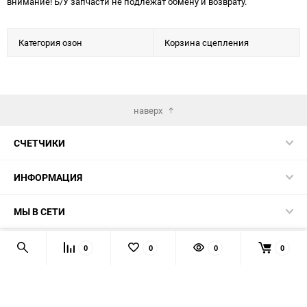
внимание! Б/У запчасти не подлежат обмену и возврату.
Категория озон
Корзина сцепления
наверх
СЧЕТЧИКИ
ИНФОРМАЦИЯ
МЫ В СЕТИ
КОНТАКТЫ
0
0
0
0
© 2026 139-QMB.RU - запчасти для китайских скутеров.
Мы получаем и обрабатываем персональные данные