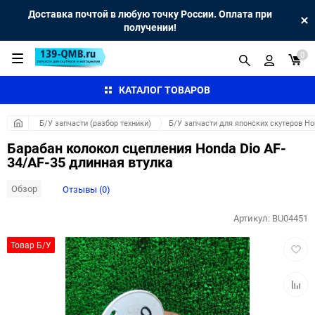
Доставка почтой в любую точку России. Оплата при
получении!
0
КАТАЛОГ ТОВАРОВ
Б/У запчасти (разбор техники)
Б/У запчасти для японских скутеров H
Барабан колокол сцепления Honda Dio AF-
34/AF-35 длинная втулка
Обзор
Отзывы (0)
Артикул:
BU04451
Добав
Товар Б/У
в
избра
Добав
к
сравн