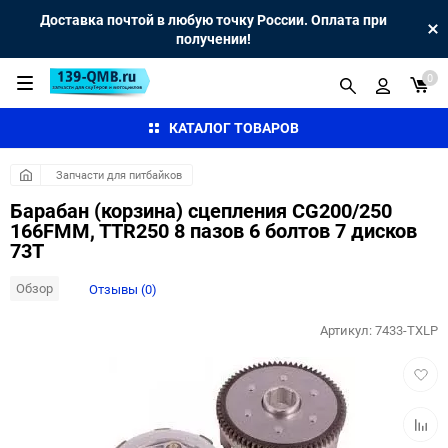
Доставка почтой в любую точку России. Оплата при
получении!
0
КАТАЛОГ ТОВАРОВ
Запчасти для питбайков
Барабан (корзина) сцепления CG200/250
166FMM, TTR250 8 пазов 6 болтов 7 дисков
73Т
Обзор
Отзывы (0)
Артикул:
7433-TXLP
Добав
в
избра
Добав
к