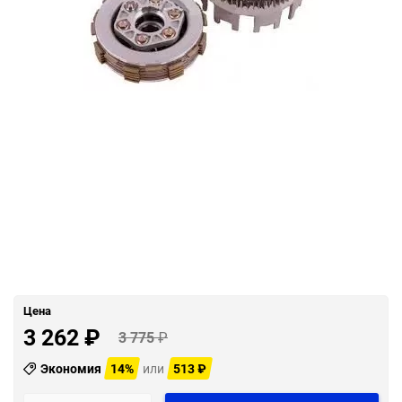
сравн
Цена
3 262
₽
3 775
₽
Экономия
14%
или
513
₽