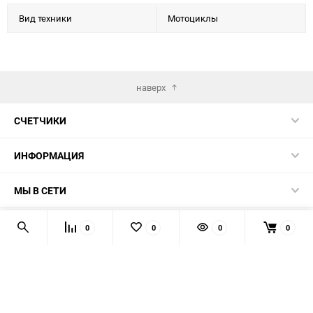
Вид техники
Мотоциклы
наверх
СЧЕТЧИКИ
ИНФОРМАЦИЯ
МЫ В СЕТИ
КОНТАКТЫ
0
0
0
0
© 2026 139-QMB.RU - запчасти для китайских скутеров.
Мы получаем и обрабатываем персональные данные
посетителей нашего сайта в соответствии с
официальной
политикой
. Если вы не даёте согласия на обработку своих