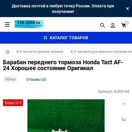
Доставка почтой в любую точку России. Оплата при
получении!
0
КАТАЛОГ ТОВАРОВ
Б/У запчасти (разбор техники)
Б/У запчасти для японских скутеров H
Барабан переднего тормоза Honda Tact AF-
24 Хорошее состояние Оригинал
Обзор
Отзывы (0)
Артикул:
BU03744
Добав
Товар Б/У
в
избра
Добав
к
сравн