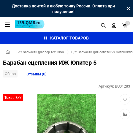
Доставка почтой в любую точку России. Оплата при
получении!
0
КАТАЛОГ ТОВАРОВ
Б/У запчасти (разбор техники)
Б/У Запчасти для советских мотоцикло
Барабан сцепления ИЖ Юпитер 5
Обзор
Отзывы (0)
Артикул:
BU01283
Добав
Товар Б/У
в
избра
Добав
к
сравн