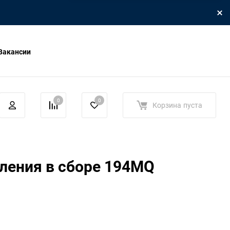
Вакансии
0
0
Корзина
пуста
ления в сборе 194MQ