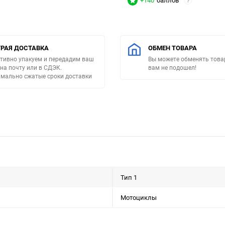
+140
баллов
?
РАЯ ДОСТАВКА
ОБМЕН ТОВАРА
тивно упакуем и передадим ваш
Вы можете обменять товар
 на почту или в СДЭК.
вам не подошел!
мально сжатые сроки доставки
Тип 1
Мотоциклы