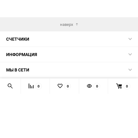
наверх
СЧЕТЧИКИ
ИНФОРМАЦИЯ
МЫ В СЕТИ
КОНТАКТЫ
0
0
0
0
© 2026 139-QMB.RU - запчасти для китайских скутеров.
Мы получаем и обрабатываем персональные данные
посетителей нашего сайта в соответствии с
официальной
политикой
. Если вы не даёте согласия на обработку своих
персональных данных, вам необходимо покинуть наш сайт.