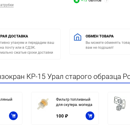
+13
баллов
?
патрубки
РАЯ ДОСТАВКА
ОБМЕН ТОВАРА
тивно упакуем и передадим ваш
Вы можете обменять товар
 на почту или в СДЭК.
вам не подошел!
мально сжатые сроки доставки
зокран КР-15 Урал старого образца Ро
сляный
Фильтр топливный
для скутера. мопеда
100
₽