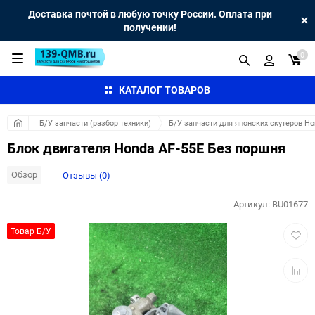
Доставка почтой в любую точку России. Оплата при
получении!
0
КАТАЛОГ ТОВАРОВ
Б/У запчасти (разбор техники)
Б/У запчасти для японских скутеров H
Блок двигателя Honda AF-55E Без поршня
Обзор
Отзывы (0)
Артикул:
BU01677
Добав
Товар Б/У
в
избра
Добав
к
сравн