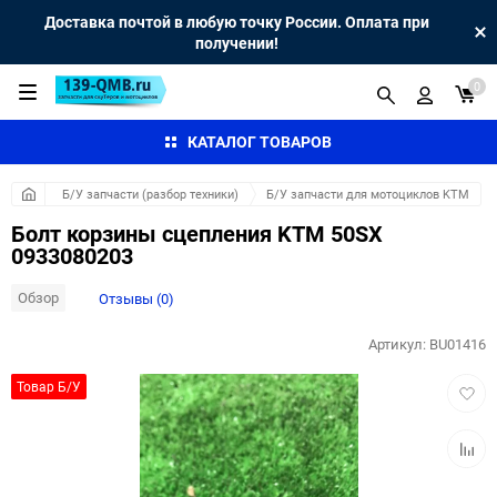
Доставка почтой в любую точку России. Оплата при
получении!
0
КАТАЛОГ ТОВАРОВ
Б/У запчасти (разбор техники)
Б/У запчасти для мотоциклов KTM
Болт корзины сцепления KTM 50SX
0933080203
Обзор
Отзывы (0)
Артикул:
BU01416
Добав
Товар Б/У
в
избра
Добав
к
сравн