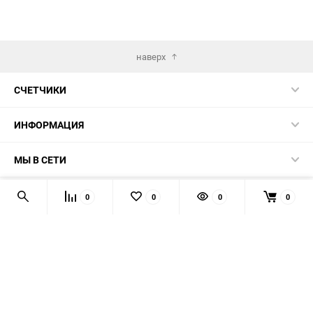
наверх
СЧЕТЧИКИ
ИНФОРМАЦИЯ
МЫ В СЕТИ
КОНТАКТЫ
0
0
0
0
© 2026 139-QMB.RU - запчасти для китайских скутеров.
Мы получаем и обрабатываем персональные данные
посетителей нашего сайта в соответствии с
официальной
политикой
. Если вы не даёте согласия на обработку своих
персональных данных, вам необходимо покинуть наш сайт.