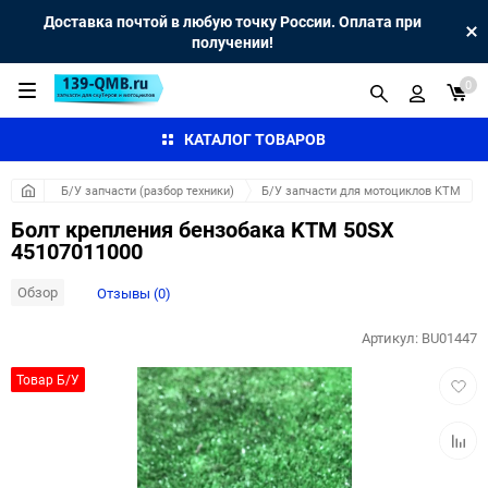
Доставка почтой в любую точку России. Оплата при
получении!
0
КАТАЛОГ ТОВАРОВ
Б/У запчасти (разбор техники)
Б/У запчасти для мотоциклов KTM
Болт крепления бензобака KTM 50SX
45107011000
Обзор
Отзывы (0)
Артикул:
BU01447
Добав
Товар Б/У
в
избра
Добав
к
сравн