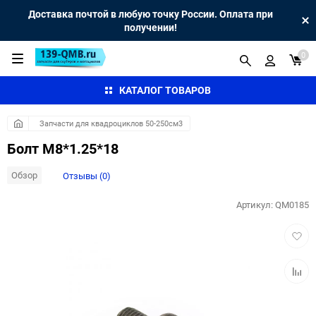
Доставка почтой в любую точку России. Оплата при
получении!
0
КАТАЛОГ ТОВАРОВ
Запчасти для квадроциклов 50-250см3
Болт М8*1.25*18
Обзор
Отзывы (0)
Артикул:
QM0185
Добав
в
избра
Добав
к
сравн