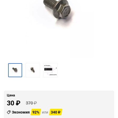
Цена
30
₽
370
₽
Экономия
92%
или
340
₽