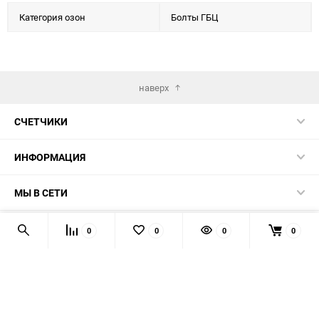
Категория озон
Болты ГБЦ
наверх
СЧЕТЧИКИ
ИНФОРМАЦИЯ
МЫ В СЕТИ
КОНТАКТЫ
0
0
0
0
© 2026 139-QMB.RU - запчасти для китайских скутеров.
Мы получаем и обрабатываем персональные данные
посетителей нашего сайта в соответствии с
официальной
политикой
. Если вы не даёте согласия на обработку своих