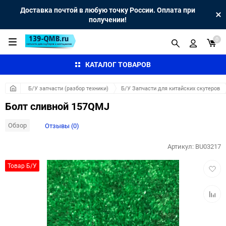
Доставка почтой в любую точку России. Оплата при
получении!
0
КАТАЛОГ ТОВАРОВ
Б/У запчасти (разбор техники)
Б/У Запчасти для китайских скутеров
Болт сливной 157QMJ
Обзор
Отзывы (0)
Артикул:
BU03217
Добав
Товар Б/У
в
избра
Добав
к
сравн