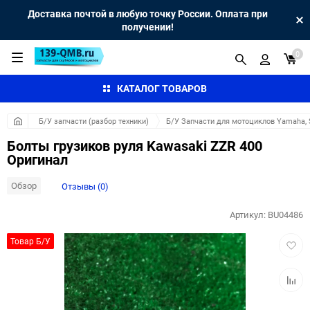
Доставка почтой в любую точку России. Оплата при
получении!
0
КАТАЛОГ ТОВАРОВ
Б/У запчасти (разбор техники)
Б/У Запчасти для мотоциклов Yamaha, S
Болты грузиков руля Kawasaki ZZR 400
Оригинал
Обзор
Отзывы (0)
Артикул:
BU04486
Добав
Товар Б/У
в
избра
Добав
к
сравн