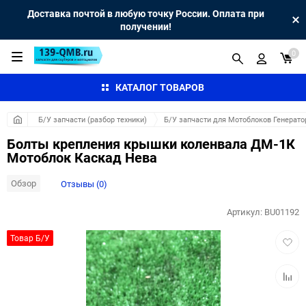
Доставка почтой в любую точку России. Оплата при
получении!
0
КАТАЛОГ ТОВАРОВ
Б/У запчасти (разбор техники)
Б/У запчасти для Мотоблоков Генерато
Болты крепления крышки коленвала ДМ-1К
Мотоблок Каскад Нева
Обзор
Отзывы (0)
Артикул:
BU01192
Добав
Товар Б/У
в
избра
Добав
к
сравн