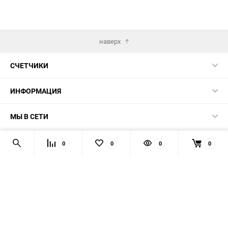
наверх
СЧЕТЧИКИ
ИНФОРМАЦИЯ
МЫ В СЕТИ
КОНТАКТЫ
0
0
0
0
© 2026 139-QMB.RU - запчасти для китайских скутеров.
Мы получаем и обрабатываем персональные данные
посетителей нашего сайта в соответствии с
официальной
политикой
. Если вы не даёте согласия на обработку своих
персональных данных, вам необходимо покинуть наш сайт.