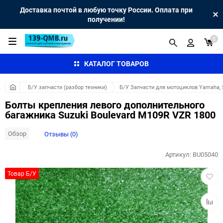
Доставка почтой в любую точку России. Оплата при
получении!
0
КАТАЛОГ ТОВАРОВ
Б/У запчасти (разбор техники)
Б/У Запчасти для мотоциклов Yamaha, S
Болты крепления левого дополнительного
багажника Suzuki Boulevard M109R VZR 1800
Обзор
Отзывы (0)
Артикул:
BU05040
Добав
Товар Б/У
в
избра
Добав
к
сравн