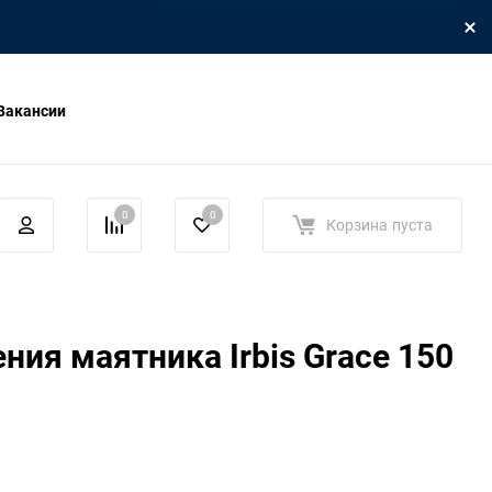
Вакансии
0
0
Корзина
пуста
ния маятника Irbis Grace 150