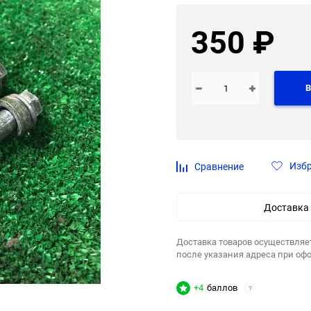
350
₽
В
Изб
Сравнение
Доставка
Доставка товаров осуществляе
после указания адреса при оф
+4
баллов
?