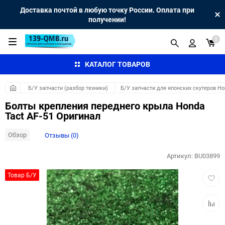
Доставка почтой в любую точку России. Оплата при
получении!
0
КАТАЛОГ ТОВАРОВ
Б/У запчасти (разбор техники)
Б/У запчасти для японских скутеров H
Болты крепления переднего крыла Honda
Tact AF-51 Оригинал
Обзор
Отзывы (0)
Артикул:
BU03899
Добав
Товар Б/У
в
избра
Добав
к
сравн