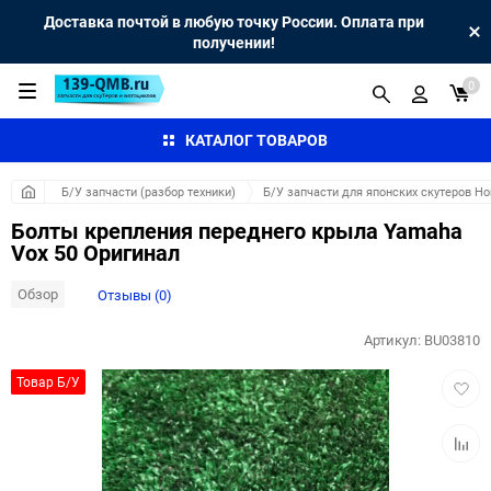
Доставка почтой в любую точку России. Оплата при
получении!
0
КАТАЛОГ ТОВАРОВ
Б/У запчасти (разбор техники)
Б/У запчасти для японских скутеров H
Болты крепления переднего крыла Yamaha
Vox 50 Оригинал
Обзор
Отзывы (0)
Артикул:
BU03810
Добав
Товар Б/У
в
избра
Добав
к
сравн