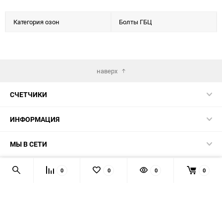
Категория озон
Болты ГБЦ
наверх
СЧЕТЧИКИ
ИНФОРМАЦИЯ
МЫ В СЕТИ
КОНТАКТЫ
0
0
0
0
© 2026 139-QMB.RU - запчасти для китайских скутеров.
Мы получаем и обрабатываем персональные данные
посетителей нашего сайта в соответствии с
официальной