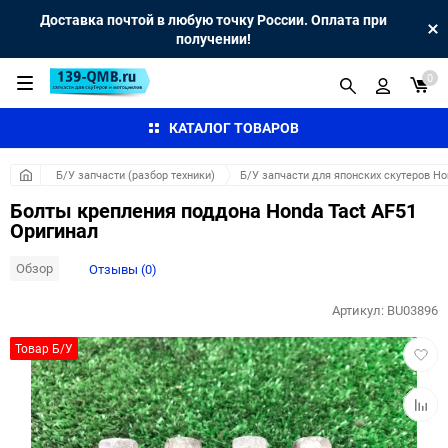
Доставка почтой в любую точку России. Оплата при
получении!
0
КАТАЛОГ ТОВАРОВ
Б/У запчасти (разбор техники)
Б/У запчасти для японских скутеров H
Болты крепления поддона Honda Tact AF51
Оригинал
Обзор
Отзывы (0)
Артикул:
BU03896
Добав
Товар Б/У
в
избра
Добав
к
сравн