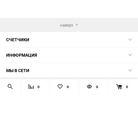
наверх
СЧЕТЧИКИ
ИНФОРМАЦИЯ
МЫ В СЕТИ
КОНТАКТЫ
0
0
0
0
© 2026 139-QMB.RU - запчасти для китайских скутеров.
Мы получаем и обрабатываем персональные данные
посетителей нашего сайта в соответствии с
официальной
политикой
. Если вы не даёте согласия на обработку своих
персональных данных, вам необходимо покинуть наш сайт.