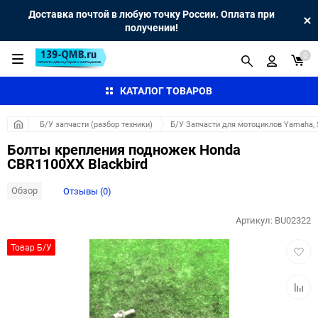
Доставка почтой в любую точку России. Оплата при
получении!
0
КАТАЛОГ ТОВАРОВ
Б/У запчасти (разбор техники)
Б/У Запчасти для мотоциклов Yamaha, S
Болты крепления подножек Honda
CBR1100XX Blackbird
Обзор
Отзывы (0)
Артикул:
BU02322
Добав
Товар Б/У
в
избра
Добав
к
сравн