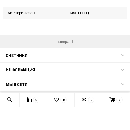
Категория озон
Болты ГБЦ
наверх
СЧЕТЧИКИ
ИНФОРМАЦИЯ
МЫ В СЕТИ
КОНТАКТЫ
0
0
0
0
© 2026 139-QMB.RU - запчасти для китайских скутеров.
Мы получаем и обрабатываем персональные данные
посетителей нашего сайта в соответствии с
официальной