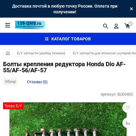
Доставка почтой в любую точку России. Оплата при
получении!
0
КАТАЛОГ ТОВАРОВ
Б/У запчасти (разбор техники)
Б/У запчасти для японских скутеров H
Болты крепления редуктора Honda Dio AF-
55/AF-56/AF-57
Обзор
Отзывы (0)
Артикул:
BU03402
Добав
Товар Б/У
в
избра
Добав
к
сравн