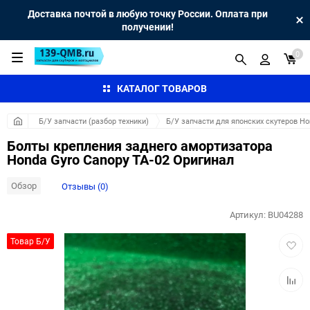
Доставка почтой в любую точку России. Оплата при
получении!
0
КАТАЛОГ ТОВАРОВ
Б/У запчасти (разбор техники)
Б/У запчасти для японских скутеров H
Болты крепления заднего амортизатора
Honda Gyro Canopy TA-02 Оригинал
Обзор
Отзывы (0)
Артикул:
BU04288
Добав
Товар Б/У
в
избра
Добав
к
сравн