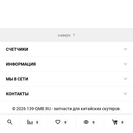
наверх
СЧЕТЧИКИ
ИНФОРМАЦИЯ
МЫ В СЕТИ
КОНТАКТЫ
© 2026 139-QMB.RU - запчасти для китайских скутеров.
Мы получаем и обрабатываем персональные данные
0
0
0
0
посетителей нашего сайта в соответствии с
официальной
политикой
. Если вы не даёте согласия на обработку своих