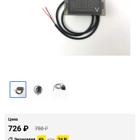
Цена
726
₽
750
₽
Экономия
4%
или
24
₽