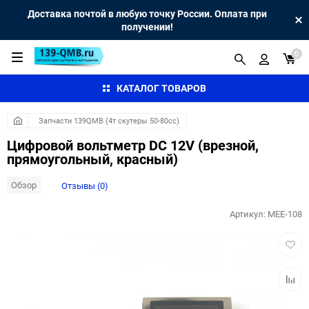
Доставка почтой в любую точку России. Оплата при
получении!
0
КАТАЛОГ ТОВАРОВ
Запчасти 139QMB (4т скутеры 50-80сс)
Цифровой вольтметр DC 12V (врезной,
прямоугольный, красный)
Обзор
Отзывы (0)
Артикул:
MEE-108
Добав
в
избра
Добав
к
сравн