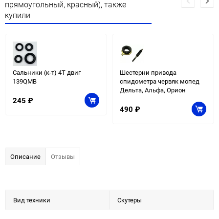
прямоугольный, красный), также
купили
Сальники (к-т) 4T двиг
Шестерни привода
139QMB
спидометра червяк мопед
Дельта, Альфа, Орион
245
₽
490
₽
Описание
Отзывы
Вид техники
Скутеры