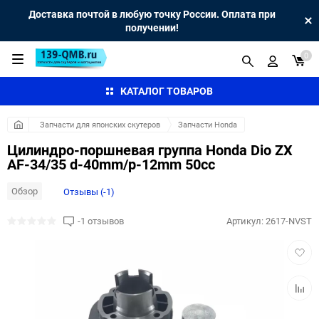
Доставка почтой в любую точку России. Оплата при
получении!
0
КАТАЛОГ ТОВАРОВ
Запчасти для японских скутеров
Запчасти Honda
Цилиндро-поршневая группа Honda Dio ZX
AF-34/35 d-40mm/p-12mm 50cc
Обзор
Отзывы (-1)
-1 отзывов
Артикул:
2617-NVST
Добав
в
избра
Добав
к
сравн