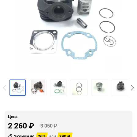
Цена
2 260
₽
3 050
₽
Экономия
26%
или
790
₽