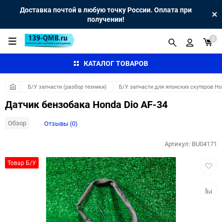
Доставка почтой в любую точку России. Оплата при
получении!
0
КАТАЛОГ ТОВАРОВ
Б/У запчасти (разбор техники)
Б/У запчасти для японских скутеров H
Датчик бензобака Honda Dio AF-34
Обзор
Отзывы (0)
Артикул:
BU04171
Добав
Товар Б/У
в
избра
Добав
к
сравн