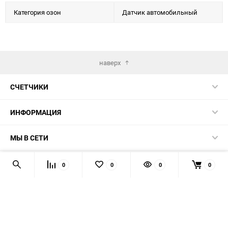
Категория озон
Датчик автомобильный
наверх
СЧЕТЧИКИ
ИНФОРМАЦИЯ
МЫ В СЕТИ
КОНТАКТЫ
0
0
0
0
© 2026 139-QMB.RU - запчасти для китайских скутеров.
Мы получаем и обрабатываем персональные данные
посетителей нашего сайта в соответствии с
официальной
политикой
. Если вы не даёте согласия на обработку своих