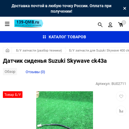
Доставка почтой в любую точку России. Оплата при
получении!
0
КАТАЛОГ ТОВАРОВ
Б/У запчасти (разбор техники)
Б/У запчасти для Suzuki Skywave 400 c
Датчик сиденья Suzuki Skywave ck43a
Обзор
Отзывы (0)
Артикул:
BU02711
Добав
Товар Б/У
в
избра
Добав
к
сравн