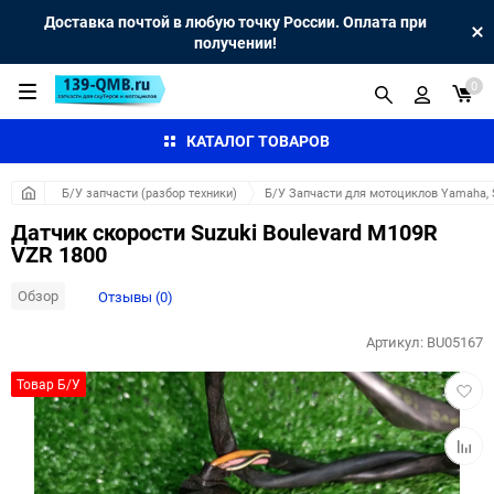
Доставка почтой в любую точку России. Оплата при
получении!
0
КАТАЛОГ ТОВАРОВ
Б/У запчасти (разбор техники)
Б/У Запчасти для мотоциклов Yamaha, S
Датчик скорости Suzuki Boulevard M109R
VZR 1800
Обзор
Отзывы (0)
Артикул:
BU05167
Добав
Товар Б/У
в
избра
Добав
к
сравн