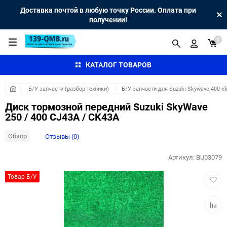
Доставка почтой в любую точку России. Оплата при
получении!
0
КАТАЛОГ ТОВАРОВ
Б/У запчасти (разбор техники)
Б/У запчасти для Suzuki Skywave 400 c
Диск тормозной передний Suzuki SkyWave
250 / 400 CJ43A / CK43A
Обзор
Отзывы (0)
Артикул:
BU03079
Добав
Товар Б/У
в
избра
Добав
к
сравн