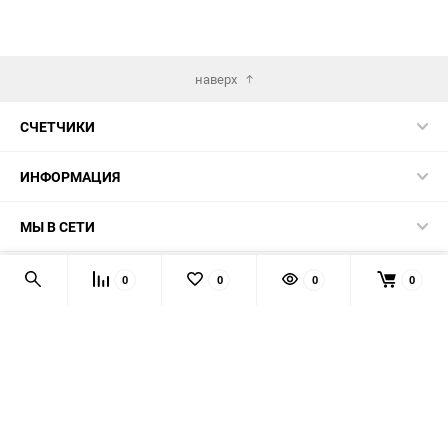
наверх
СЧЕТЧИКИ
ИНФОРМАЦИЯ
МЫ В СЕТИ
КОНТАКТЫ
0
0
0
0
© 2026 139-QMB.RU - запчасти для китайских скутеров.
Мы получаем и обрабатываем персональные данные
посетителей нашего сайта в соответствии с
официальной
политикой
. Если вы не даёте согласия на обработку своих
персональных данных, вам необходимо покинуть наш сайт.