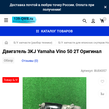
Доставка почтой в любую точку России. Оплата при
получении!
0
КАТАЛОГ ТОВАРОВ
Б/У запчасти (разбор техники)
Б/У запчасти для японских скутеров H
Двигатель 3KJ Yamaha Vino 50 2T Оригинал
Обзор
Отзывы (0)
Артикул:
BU04357
Добав
Товар Б/У
в
избра
Добав
к
сравн