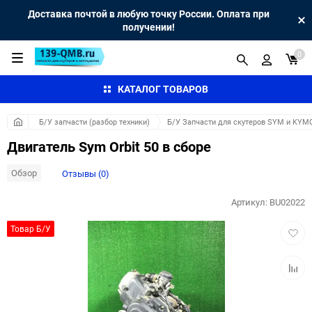
Доставка почтой в любую точку России. Оплата при
получении!
0
КАТАЛОГ ТОВАРОВ
Б/У запчасти (разбор техники)
Б/У Запчасти для скутеров SYM и KYM
Двигатель Sym Orbit 50 в сборе
Обзор
Отзывы (0)
Артикул:
BU02022
Добав
Товар Б/У
в
избра
Добав
к
сравн