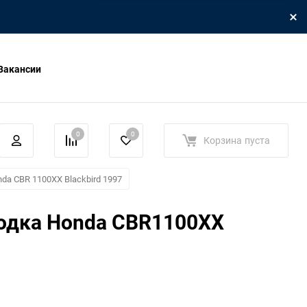
Вакансии
0
0
Корзина
пуста
da CBR 1100XX Blackbird 1997
одка Honda CBR1100XX