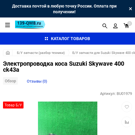
Доставка почтой в любую точку России. Оплата при
получении!
0
КАТАЛОГ ТОВАРОВ
Б/У запчасти (разбор техники)
Б/У запчасти для Suzuki Skywave 400 c
Электропроводка коса Suzuki Skywave 400
ck43a
Обзор
Отзывы (0)
Артикул:
BU01979
Добав
Товар Б/У
в
избра
Добав
к
сравн