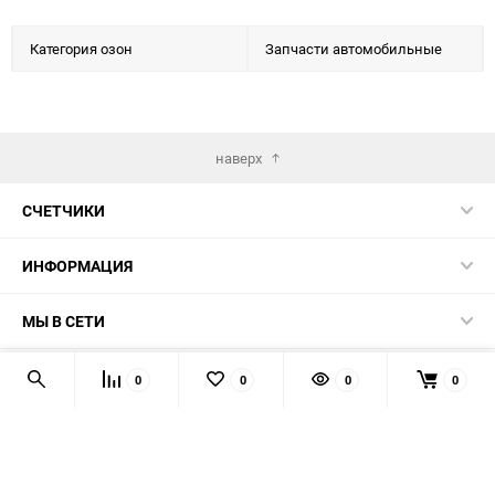
Категория озон
Запчасти автомобильные
наверх
СЧЕТЧИКИ
ИНФОРМАЦИЯ
МЫ В СЕТИ
КОНТАКТЫ
0
0
0
0
© 2026 139-QMB.RU - запчасти для китайских скутеров.
Мы получаем и обрабатываем персональные данные
посетителей нашего сайта в соответствии с
официальной