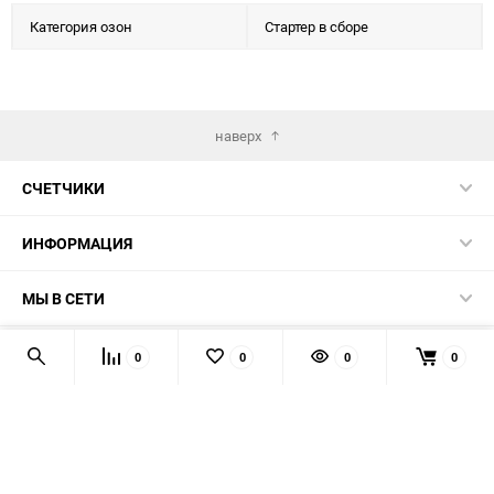
Категория озон
Стартер в сборе
наверх
СЧЕТЧИКИ
ИНФОРМАЦИЯ
МЫ В СЕТИ
КОНТАКТЫ
0
0
0
0
© 2026 139-QMB.RU - запчасти для китайских скутеров.
Мы получаем и обрабатываем персональные данные
посетителей нашего сайта в соответствии с
официальной
политикой
. Если вы не даёте согласия на обработку своих