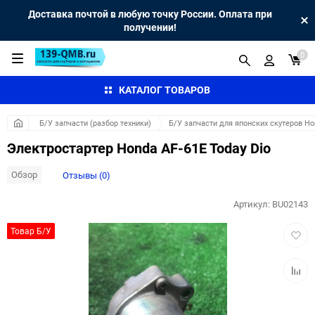
Доставка почтой в любую точку России. Оплата при
получении!
0
КАТАЛОГ ТОВАРОВ
Б/У запчасти (разбор техники)
Б/У запчасти для японских скутеров H
Электростартер Honda AF-61E Today Dio
Обзор
Отзывы (0)
Артикул:
BU02143
Добав
Товар Б/У
в
избра
Добав
к
сравн