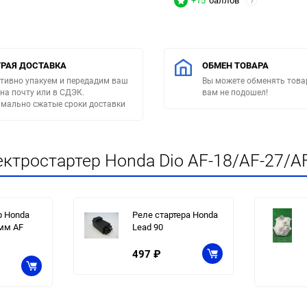
+15
баллов
?
РАЯ ДОСТАВКА
ОБМЕН ТОВАРА
тивно упакуем и передадим ваш
Вы можете обменять товар
 на почту или в СДЭК.
вам не подошел!
мально сжатые сроки доставки
ктростартер Honda Dio AF-18/AF-27/AF
р Honda
Реле стартера Honda
7мм AF
Lead 90
497
₽