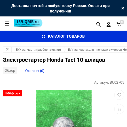
Доставка почтой в любую точку России. Оплата при
получении!
0
КАТАЛОГ ТОВАРОВ
Б/У запчасти (разбор техники)
Б/У запчасти для японских скутеров H
Электростартер Honda Tact 10 шлицов
Обзор
Отзывы (0)
Артикул:
BU02705
Добав
Товар Б/У
в
избра
Добав
к
сравн