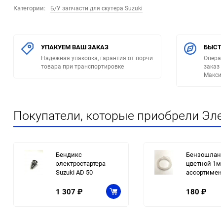
Категории:
Б/У запчасти для скутера Suzuki
УПАКУЕМ ВАШ ЗАКАЗ
БЫСТ
Надежная упаковка, гарантия от порчи
Опера
товара при транспортировке
заказ
Макси
Покупатели, которые приобрели Элек
Бендикс
Бензошлан
электростартера
цветной 1м
Suzuki АD 50
ассортимен
1 307
₽
180
₽