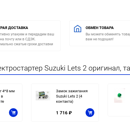
РАЯ ДОСТАВКА
ОБМЕН ТОВАРА
тивно упакуем и передадим ваш
Вы можете обменять товар
 на почту или в СДЭК.
вам не подошел!
мально сжатые сроки доставки
тростартер Suzuki Lets 2 оригинал, т
г 4*8 мм
Замок зажигания
 в
Suzuki Lets 2 (4
те
контакта)
1 716
₽