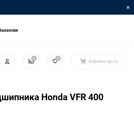
Вакансии
0
0
Корзина
пуста
дшипника Honda VFR 400