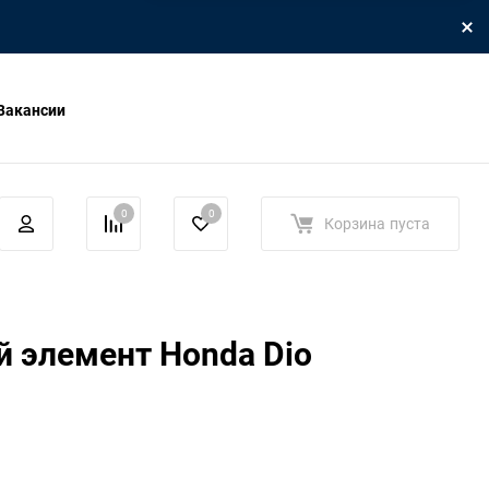
Вакансии
0
0
Корзина
пуста
 элемент Honda Dio