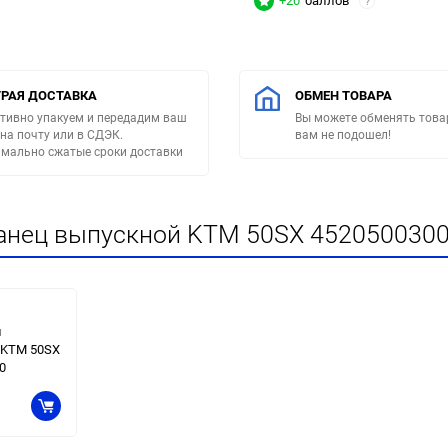
+20
баллов
?
РАЯ ДОСТАВКА
ОБМЕН ТОВАРА
тивно упакуем и передадим ваш
Вы можете обменять товар
 на почту или в СДЭК.
вам не подошел!
мально сжатые сроки доставки
анец выпускной KTM 50SX 4520500300
й
 KTM 50SX
0