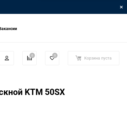
Вакансии
0
0
Корзина
пуста
скной KTM 50SX