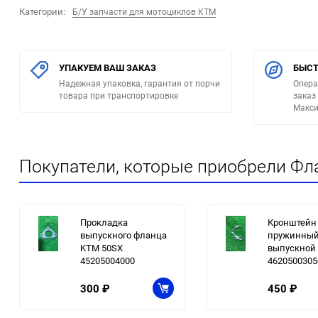
Категории:
Б/У запчасти для мотоциклов KTM
УПАКУЕМ ВАШ ЗАКАЗ
БЫСТ
Надежная упаковка, гарантия от порчи
Опера
товара при транспортировке
заказ
Макси
Покупатели, которые приобрели Фл
Прокладка
Кронштейн
выпускного фланца
пружинны
KTM 50SX
выпускной
45205004000
4620500305
300
₽
450
₽