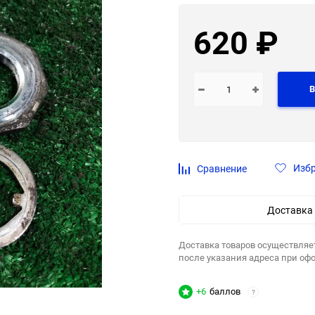
620
₽
В
Изб
Сравнение
Доставка
Доставка товаров осуществляе
после указания адреса при оф
+6
баллов
?