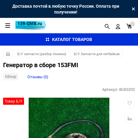
Доставка почтой в любую точку России. Оплата при
получении!
0
КАТАЛОГ ТОВАРОВ
Б/У запчасти (разбор техники)
Б/У Запчасти для питбайков
Генератор в сборе 153FMI
Обзор
Отзывы (0)
Артикул:
BU03202
Добав
Товар Б/У
в
избра
Добав
к
сравн