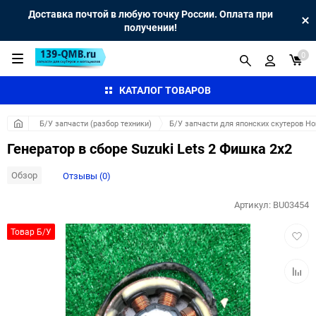
Доставка почтой в любую точку России. Оплата при
получении!
0
КАТАЛОГ ТОВАРОВ
Б/У запчасти (разбор техники)
Б/У запчасти для японских скутеров H
Генератор в сборе Suzuki Lets 2 Фишка 2x2
Обзор
Отзывы (0)
Артикул:
BU03454
Добав
Товар Б/У
в
избра
Добав
к
сравн