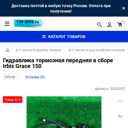
Доставка почтой в любую точку России. Оплата при
получении!
0
КАТАЛОГ ТОВАРОВ
Б/У запчасти (разбор техники)
Б/У Запчасти для китайских скутеров
Гидравлика тормозная передняя в сборе
Irbis Grace 150
Обзор
Отзывы (0)
Артикул:
BU03297
Добав
Товар Б/У
в
избра
Добав
к
сравн