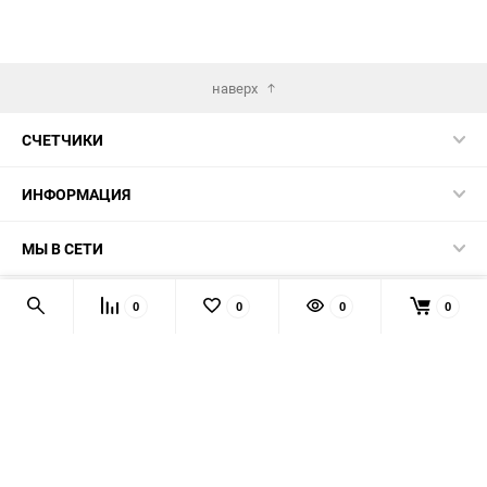
наверх
СЧЕТЧИКИ
ИНФОРМАЦИЯ
МЫ В СЕТИ
КОНТАКТЫ
0
0
0
0
© 2026 139-QMB.RU - запчасти для китайских скутеров.
Мы получаем и обрабатываем персональные данные
посетителей нашего сайта в соответствии с
официальной
политикой
. Если вы не даёте согласия на обработку своих
персональных данных, вам необходимо покинуть наш сайт.