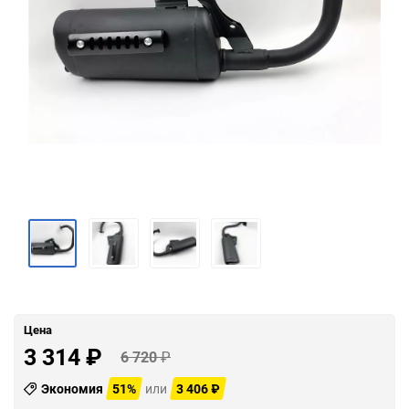
Цена
3 314
₽
6 720
₽
Экономия
51%
или
3 406
₽