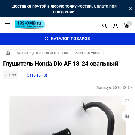
Доставка почтой в любую точку России. Оплата при
получении!
0
КАТАЛОГ ТОВАРОВ
Запчасти для японских скутеров
Запчасти Honda
Глушитель Honda Dio AF 18-24 овальный
Обзор
Отзывы (0)
Артикул:
5310-IGDD
Добав
в
избра
Добав
к
сравн