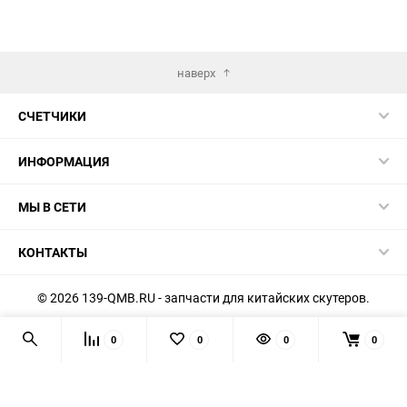
наверх
СЧЕТЧИКИ
ИНФОРМАЦИЯ
МЫ В СЕТИ
КОНТАКТЫ
© 2026 139-QMB.RU - запчасти для китайских скутеров.
Мы получаем и обрабатываем персональные данные
0
0
0
0
посетителей нашего сайта в соответствии с
официальной
политикой
. Если вы не даёте согласия на обработку своих
персональных данных, вам необходимо покинуть наш сайт.